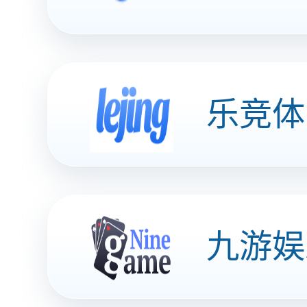
客户资源优质
公司主要客户群涵盖中国石化集团、中国石油集团、国家能源集团、大唐
区位布局合理
公司总部位于石化重镇山东淄博，在青岛、内蒙、北京、天津、上海、福
文化和而不同
文化是企业的灵魂，是企业穿越周期、形成稳定战斗力的核心力量。公司遵