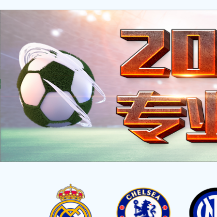
网站首页
走进华体会体育
华体会体育简介
领导致辞
发展历程
华体会体育文化
组织机构
华体会体育科技
华体会体育工程
企业资质
主营业务
工厂设计
工程设计与工程总承包
硫磺回收技术
华体会体育实业
青岛联信催化材料有限公司