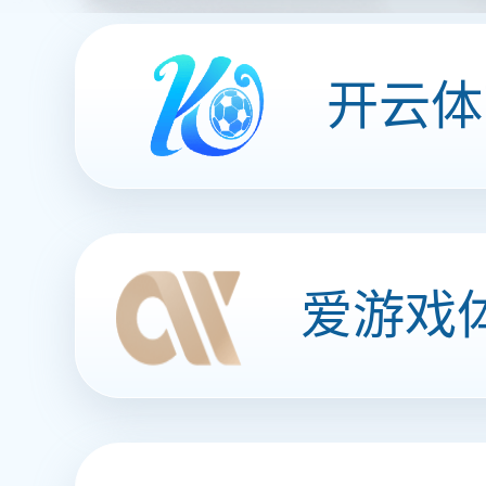
交易所成功上市，2021年5月17日，更名为华体会体育。
公司股
探索更多 +
华体会体育化学致力于打造具有行业竞争力的开放式科技创新平台，始终
术服务的深度融合，不断实现从实验室成果到工业化应用的高效转化。公
不仅提升了项目的技术水平和经济效益，也为客户提供了更具竞争力的整
工程板块是华体会体育化学的基本盘，是公司发展的传统优势业务和立命
户提供工程咨询、工程设计、工程总承包、项目开车、后期维护等一站式
实业板块是华体会体育化学的重要支柱，是集团转型升级的核心驱动力与
年的工程技术转化经验，华体会体育化学以“技术研发+工程转化+产业
提供创新引擎。
页签④
富文本内容绑定数据后可解析HTML语言内容
信息为测试元素，使用时候可删除该元素放置自己想放的元素
华体会体育科技