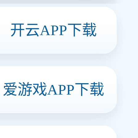
与投资相结合，汇聚融合资源，推进产学研合作，注重研发成果与工程技
前沿技术研究与关键技术攻关，研发的新技术、新工艺得到了广泛应用，
业化的项目管理团队、丰富的经验以及优秀的工程技术和管理人才，为客
丰富的项目经验以及高效的项目管理能力，在行业内树立了良好的口碑。
资本整合优势，聚焦高端精细化学品与特种新材料领域，融合公司50余
力，公司持续推动化工产业向低碳化、智能化方向突破，为行业可持续发展