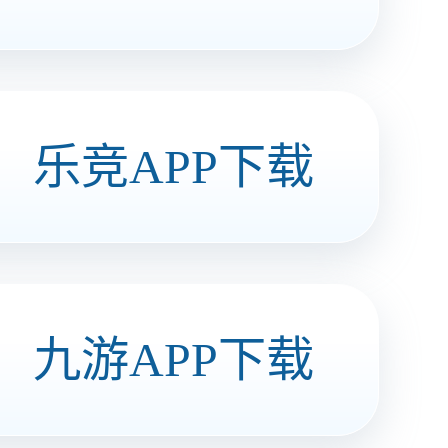
业集团……
局，为业主提供灵活、高效的工程技术服务……
的经营理念……