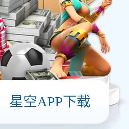
、“科技+工程+实业”互驱联动发展的科技型特色化学集团公
会体育石化工程股份有限公司；2010 年9月8 日，在深圳证券