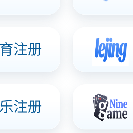
集团、中国中化控股、中海油集团、中煤集团、中广核集团、中国兵器工
建、新疆等国家能源、石化基地设有分公司或项目部，进一步优化区域布
循“严谨、创新、责任、和谐”的企业精神，“规范、诚信、价值、共赢”