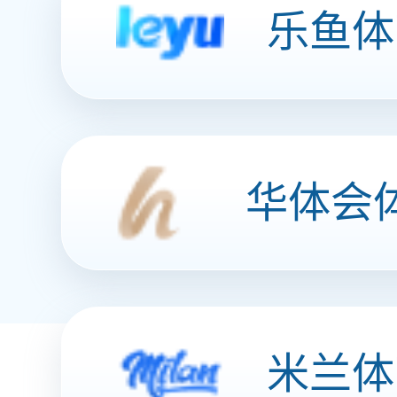
企业资质
主营业务