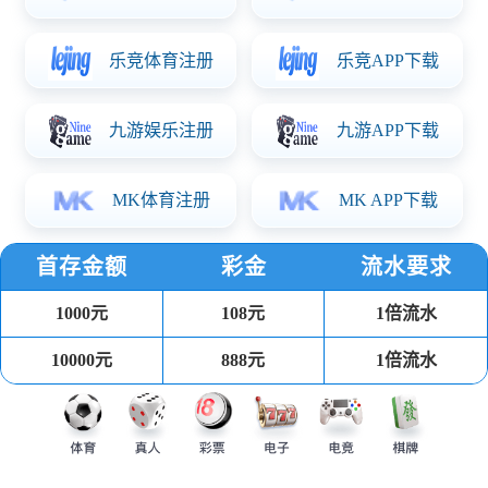
社会招聘
校园招聘
联系华体会体育
EN
科技引领，创新驱动产业可持续升级
打造具有竞争力的开放式科技创新平台，用科技创新引领可持续发展未来
华体会体育(简称：华体会体育化学)是一家集化工石化技术和产
品研发、工程技术服务、催化剂及基础化工原材料生产销售于一