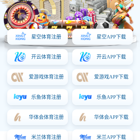
淄博诺奥化工有限公司
山东华体会体育隆邦新材料科技有限公司
华体会体育优势
技术差异领先
产业结构完善
人才机制健全
创新机制灵活
客户资源优质
区位布局合理
文化和而不同
华体会体育动态
公司新闻
行业新闻
投资者关系
企业党建
基本情况
学习园地
党建动态
人力资源
人才理念